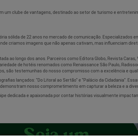
 com um clube de vantagens, destinado ao setor de turismo e entrete
ia sólida de 22 anos no mercado de comunicação. Especializados em 
 onde criamos imagens que não apenas cativam, mas influenciam dir
ada ao longo dos anos. Parceiros como Editora Globo, Revista Caras, 
a variedade de hotéis renomados como Renaissance São Paulo, Radisson
e outros, são testemunhas do nosso compromisso com a excelência e qua
ografias lançados: "Do Litoral ao Sertão" e "Palácio da Cidadania". E
 demonstram nosso comprometimento em capturar a beleza e a divers
e dedicada e apaixonada por contar histórias visualmente impactan